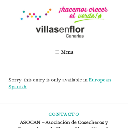
Skip
to
content
VILLAS EN FLOR –
Proyecto Villas en Flor en las Islas Canarias
CANARIAS
Menu
Sorry, this entry is only available in
European
Spanish
.
CONTACTO
ASOCAN – Asociación de Cosecheros y